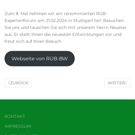
Zum 8. Mal nehmen wir am renommierten RÜB-
Expertenforum am 21.02.2024 in Stuttgart teil. Besuchen
Sie uns und tauschen Sie sich mit unserem Herrn Neuerer
aus. Er stellt Ihnen die neuesten Entwicklungen vor und
freut sich auf Ihren Besuch.
Webseite von RÜB-BW
ZURÜCK
WEITER
KONTAKT
IMPRESSUM