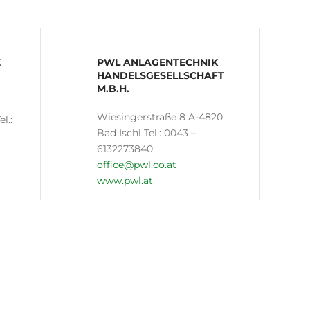
E
PWL ANLAGENTECHNIK
HANDELSGESELLSCHAFT
M.B.H.
Wiesingerstraße 8 A-4820
l.:
Bad Ischl Tel.: 0043 –
6132273840
office@pwl.co.at
www.pwl.at
TAWAJER
Jeddah