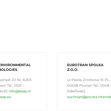
 ENVIRONMENTAL
EUROTRAN SPOLKA
NOLOGIES
Z.O.O.
sstraat 20 NL-6003
ul Pawla Zolotowa 16 PL-
rt Tel.: 0031 –
60408 Poznan Tel.: 0048 
3430
info@esep.nl
618474462
sep.eu
eurotran@poczta.internet