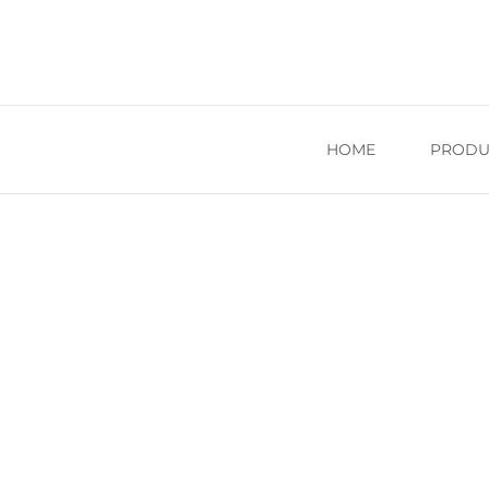
Siemensstraße 1, 65232 Taunusstein
info@biogest.c
HOME
PRODU