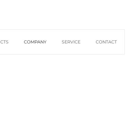
om
+ 49 – 6128 97580
CTS
COMPANY
SERVICE
CONTACT