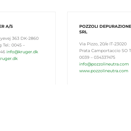
R A/S
POZZOLI DEPURAZION
SRL
ayevej 363 DK-2860
Via Pizzo, 20/e IT-23020
 Tel.: 0045 –
Prata Camportaccio SO Te
146
info@kruger.dk
0039 – 034337475
ruger.dk
info@pozzolineutra.com
www.pozzolineutra.com
G AQUACARE AG
ROMAG FRANCE
trasse 28
40, rue de Bruxelles FR-