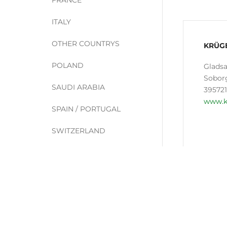
ITALY
OTHER COUNTRYS
KRÜGE
POLAND
Glads
Soborg
SAUDI ARABIA
39572
www.k
SPAIN / PORTUGAL
SWITZERLAND
USA / KANADA
ROMA
Birchs